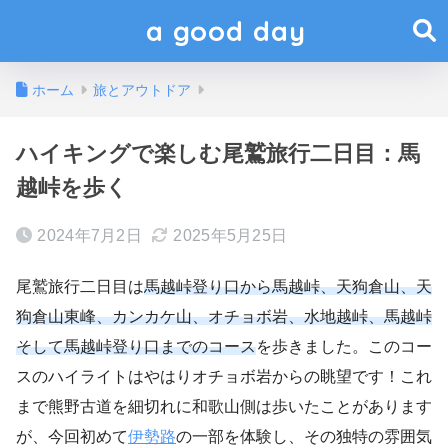
a good day
ホーム
旅とアウトドア
ハイキングで楽しむ尾鷲旅行二日目：馬
越峠を歩く
2024年7月2日
2025年5月25日
尾鷲旅行二日目は
馬越峠登り口から馬越峠、天狗倉山、天
狗倉山東峰、カンカケ山、オチョボ岩、水地越峠、馬越峠
そして馬越峠登り口までのコース
を歩きました。このコー
スのハイライトはやはりオチョボ岩からの眺望です！これ
まで熊野古道を細切れに和歌山側は歩いたことがあります
が、今回初めて
伊勢路
の一部を体験し、その独特の雰囲気