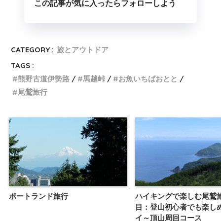
この記事が気に入ったらフォローしよう
CATEGORY :
旅とアウトドア
TAGS :
熊野古道伊勢路
馬越峠
お魚いちばおとと
尾鷲旅行
ポートランド旅行
ハイキングで楽しむ尾鷲
目：登山初心者でも楽し
イ～頂山周回コース