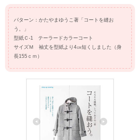
パターン：かたやまゆうこ著「コートを縫お
う。」
型紙Ｃ-1 テーラードカラーコート
サイズＭ 袖丈を型紙より4㎝短くしました（身
長155ｃｍ）