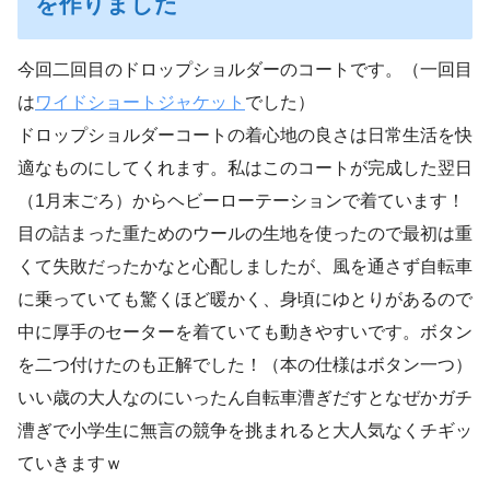
を作りました
今回二回目のドロップショルダーのコートです。（一回目
は
ワイドショートジャケット
でした）
ドロップショルダーコートの着心地の良さは日常生活を快
適なものにしてくれます。私はこのコートが完成した翌日
（1月末ごろ）からヘビーローテーションで着ています！
目の詰まった重ためのウールの生地を使ったので最初は重
くて失敗だったかなと心配しましたが、風を通さず自転車
に乗っていても驚くほど暖かく、身頃にゆとりがあるので
中に厚手のセーターを着ていても動きやすいです。ボタン
を二つ付けたのも正解でした！（本の仕様はボタン一つ）
いい歳の大人なのにいったん自転車漕ぎだすとなぜかガチ
漕ぎで小学生に無言の競争を挑まれると大人気なくチギッ
ていきますｗ