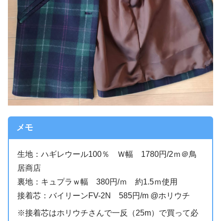
メモ
生地：ハギレウール100％ Ｗ幅 1780円/2ｍ＠鳥
居商店
裏地：キュプラｗ幅 380円/ｍ 約1.5ｍ使用
接着芯：バイリーンFV-2N 585円/m @ホリウチ
※接着芯はホリウチさんで一反（25m）で買って必