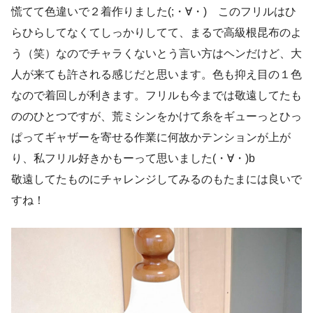
慌てて色違いで２着作りました(;・∀・) このフリルはひ
らひらしてなくてしっかりしてて、まるで高級根昆布のよ
う（笑）なのでチャラくないとう言い方はヘンだけど、大
人が来ても許される感じだと思います。色も抑え目の１色
なので着回しが利きます。フリルも今までは敬遠してたも
ののひとつですが、荒ミシンをかけて糸をギューっとひっ
ぱってギャザーを寄せる作業に何故かテンションが上が
り、私フリル好きかもーって思いました(・∀・)b
敬遠してたものにチャレンジしてみるのもたまには良いで
すね！