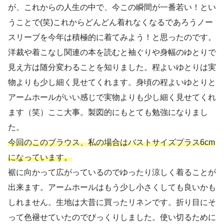
が、これからの人生の中で、今この瞬間が一番若い！とい
うことで(笑)これからどんどん着れなくなるであろうノー
スリーブを今年は積極的に着てみよう！と思ったのです。
洋裁や着こなし関連の本を読むと袖ぐりや身幅のゆとりで
見え方は随分変わることを知りました。程よいゆとりは実
物よりも少し細く見せてくれます。身頃の程よいゆとりと
アームホールがいい感じで実物よりも少し細く見せてくれ
ます（笑）ここ大事。製図的にもとても勉強になりまし
た。
今回のこのブラウス、私の場合はバストサイズプラス6cm
になっています。
裾に向かって広がっているのでゆったり涼しく着ることが
出来ます。アームホールはもう少し小さくしても良いかも
しれません。生地は大昔に買ったリネンです。折り目にそ
って色褪せていたのでびっくりしました。使い切るために