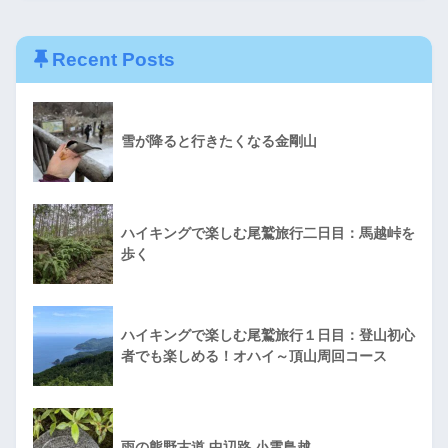
Recent Posts
雪が降ると行きたくなる金剛山
ハイキングで楽しむ尾鷲旅行二日目：馬越峠を
歩く
ハイキングで楽しむ尾鷲旅行１日目：登山初心
者でも楽しめる！オハイ～頂山周回コース
雨の熊野古道 中辺路 小雲鳥越