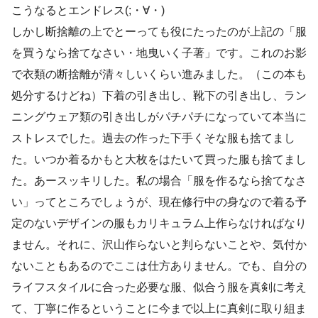
こうなるとエンドレス(;・∀・)
しかし断捨離の上でとーっても役にたったのが上記の「服
を買うなら捨てなさい・地曳いく子著」です。これのお影
で衣類の断捨離が清々しいくらい進みました。（この本も
処分するけどね）下着の引き出し、靴下の引き出し、ラン
ニングウェア類の引き出しがパチパチになっていて本当に
ストレスでした。過去の作った下手くそな服も捨てまし
た。いつか着るかもと大枚をはたいて買った服も捨てまし
た。あースッキリした。私の場合「服を作るなら捨てなさ
い」ってところでしょうが、現在修行中の身なので着る予
定のないデザインの服もカリキュラム上作らなければなり
ません。それに、沢山作らないと判らないことや、気付か
ないこともあるのでここは仕方ありません。でも、自分の
ライフスタイルに合った必要な服、似合う服を真剣に考え
て、丁寧に作るということに今まで以上に真剣に取り組ま