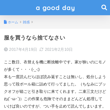
a good day
ホーム
雑感
服を買うなら捨てなさい
2017年4月19日
2021年2月10日
ここ数日、衣替えを機に断捨離中です。家が狭いのにモノ
が多くて・・・(-_-;)
本も一度読んだらほぼ読み返すことは無いし、処分しよう
思って段ボール箱に詰めて行ってました。（ちなみにブッ
クオフが箱ごと引き取りに来てくれます。二束三文だけど
ね(´･ω･`)）この作業も危険でそのままどんどん処理して
いけば良いのですが、つい手を止めて読んでしまいます。