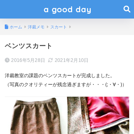
a good day
ホーム
洋裁メモ
スカート
ベンツスカート
2016年5月28日
2021年2月10日
洋裁教室の課題のベンツスカートが完成しました。
（写真のクオリティーが残念過ぎますが・・・(;・∀・)）